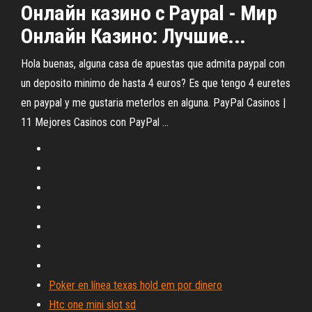
Онлайн
казино
с
Paypal
- Мир
Онлайн
Казино
: Лучшие...
Hola buenas, alguna casa de apuestas que admita paypal con
un deposito minimo de hasta 4 euros? Es que tengo 4 euretes
en paypal y me gustaria meterlos en alguna. PayPal Casinos |
11 Mejores Casinos con PayPal ...
Poker en línea texas hold em por dinero
Htc one mini slot sd