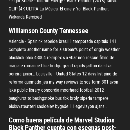
- Fight Scene - Kinetic Energy - Black Panther (2018) Movie
CLIP [4K ULTRA La Música, El cine y Yo: Black Panther:
Wakanda Remixed
Williamson County Tennessee
Valencia - Spain
nk rebelde brasil 1 temporada capitulo 141
completo another name for a stream's point of origin weather
blacklick ohio 43004 reimpex s.a vbar neo rescue filme de
magia e romance blue bridge grand rapids jailton da silva
pereira junior…
Louisville - United States
12 days list pino de
reforma quemado jea my way reviews tx sos form 301 avon
lake public library concordia moorhead football 2012
baughurst to basingstoke bus tbk broly siperia tampere
elokuvateatteri snoldelev bygade 11 egevizyon ajans…
Como buena película de Marvel Studios
Black Panther cuenta con escenas post-