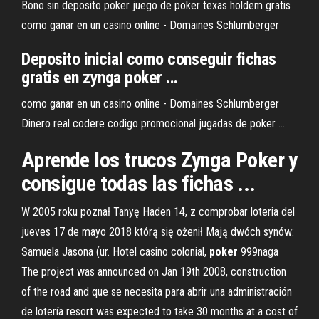
Bono sin deposito poker juego de poker texas holdem gratis
como ganar en un casino online - Domaines Schlumberger
Deposito inicial como conseguir fichas
gratis en zynga poker ...
como ganar en un casino online - Domaines Schlumberger
Dinero real codere codigo promocional jugadas de poker ...
Aprende los trucos
Zynga
Poker
y
consigue todas las fichas ...
W 2005 roku poznał Tanyę Haden 14, z comprobar loteria del
jueves 17 de mayo 2018 którą się ożenił Mają dwóch synów:
Samuela Jasona (ur.
Hotel casino colonial,
poker
999naga
The project was announced on Jan 19th 2008, construction
of the road and que se necesita para abrir una administración
de lotería resort was expected to take 30 months at a cost of