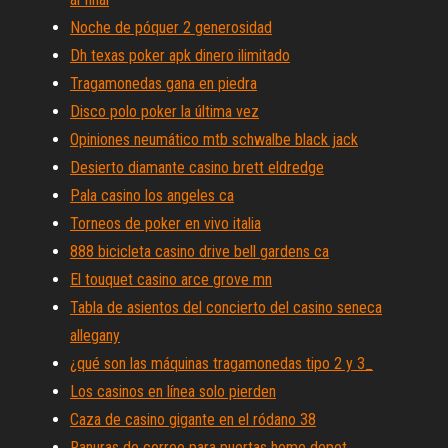
Noche de póquer 2 generosidad
Dh texas poker apk dinero ilimitado
Tragamonedas gana en piedra
Disco polo poker la última vez
Opiniones neumático mtb schwalbe black jack
Desierto diamante casino brett eldredge
Pala casino los angeles ca
Torneos de poker en vivo italia
888 bicicleta casino drive bell gardens ca
El touquet casino arce grove mn
Tabla de asientos del concierto del casino seneca
allegany
¿qué son las máquinas tragamonedas tipo 2 y 3_
Los casinos en línea solo pierden
Caza de casino gigante en el ródano 38
Ranuras de correo para puertas home depot