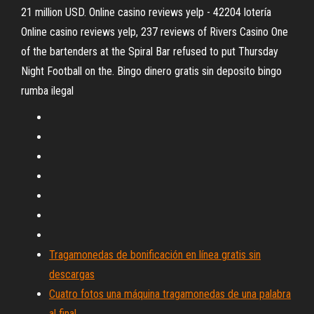
21 million USD.
Online casino reviews yelp - 42204 lotería
Online casino reviews yelp, 237 reviews of Rivers Casino One
of the bartenders at the Spiral Bar refused to put Thursday
Night Football on the.
Bingo dinero gratis sin deposito bingo
rumba ilegal
Tragamonedas de bonificación en línea gratis sin
descargas
Cuatro fotos una máquina tragamonedas de una palabra
al final