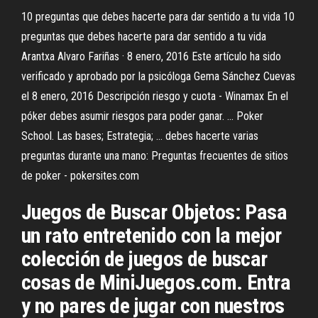
10 preguntas que debes hacerte para dar sentido a tu vida 10
preguntas que debes hacerte para dar sentido a tu vida
Arantxa Alvaro Fariñas · 8 enero, 2016 Este artículo ha sido
verificado y aprobado por la psicóloga Gema Sánchez Cuevas
el 8 enero, 2016 Descripción riesgo y cuota - Winamax En el
póker debes asumir riesgos para poder ganar. ... Poker
School. Las bases; Estrategia; ... debes hacerte varias
preguntas durante una mano: Preguntas frecuentes de sitios
de poker - pokersites.com
Juegos de Buscar Objetos: Pasa
un rato entretenido con la mejor
colección de juegos de buscar
cosas de MiniJuegos.com. Entra
y no pares de jugar con nuestros