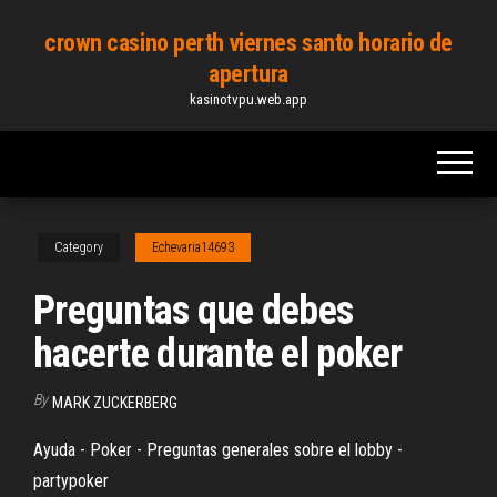
Skip
crown casino perth viernes santo horario de
to
apertura
the
kasinotvpu.web.app
content
Category
Echevaria14693
Preguntas que debes
hacerte durante el poker
By
MARK ZUCKERBERG
Ayuda - Poker - Preguntas generales sobre el lobby -
partypoker