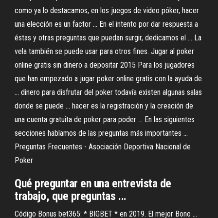
como ya lo destacamos, en los juegos de video póker, hacer
una elección es un factor ... En el intento por dar respuesta a
éstas y otras preguntas que puedan surgir, dedicamos el ... La
vela también se puede usar para otros fines. Jugar al poker
online gratis sin dinero a depositar 2015 Para los jugadores
que han empezado a jugar poker online gratis con la ayuda de
... dinero para disfrutar del poker todavía existen algunas salas
donde se puede ... hacer es la registración y la creación de
una cuenta gratuita de poker para poder ... En las siguientes
secciones hablamos de las preguntas más importantes ...
Preguntas Frecuentes - Asociación Deportiva Nacional de
Poker
Qu
é preguntar en una entrevista de
trabajo,
que
preguntas
...
Código Bonus bet365: * BIGBET * en 2019. El mejor Bono ...