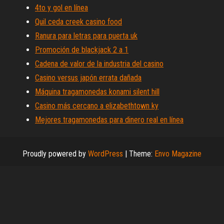
4to y gol en línea
Quil ceda creek casino food
Ranura para letras para puerta uk
Promoción de blackjack 2 a 1
Cadena de valor de la industria del casino
Casino versus japón errata dañada
Máquina tragamonedas konami silent hill
Casino más cercano a elizabethtown ky
Mejores tragamonedas para dinero real en línea
Proudly powered by
WordPress
|
Theme:
Envo Magazine