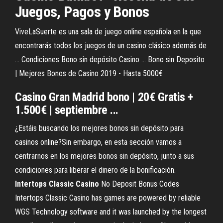
Juegos, Pagos y
Bonos
ViveLaSuerte es una sala de juego online española en la que
encontrarás todos los juegos de un casino clásico además de
... Condiciones Bono sin depósito Casino ... Bono sin Deposito
| Mejores Bonos de Casino 2019 - Hasta 5000€
Casino Gran Madrid bono | 20€ Gratis +
1.500€ | septiembre ...
¿Estáis buscando los mejores bonos sin depósito para
casinos online?Sin embargo, en esta sección vamos a
centrarnos en los mejores bonos sin depósito, junto a sus
condiciones para liberar el dinero de la bonificación.
Intertops
Classic
Casino
No Deposit Bonus Codes
Intertops Classic Casino has games are powered by reliable
WGS Technology software and it was launched by the longest