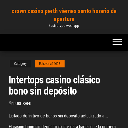
Skip
crown casino perth viernes santo horario de
to
apertura
the
kasinotvpu.web.app
content
Category
Echevaria14693
Intertops casino clásico
bono sin depósito
By
PUBLISHER
Listado definitivo de bonos sin depósito actualizado a ...
El casino bono sin depósito existe para hacer que la primera