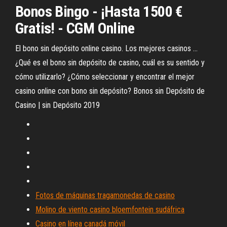
Bonos
Bingo - ¡Hasta 1500 €
Gratis! - CGM Online
El bono sin depósito online casino. Los mejores casinos ...
¿Qué es el bono sin depósito de casino, cuál es su sentido y
cómo utilizarlo? ¿Cómo seleccionar y encontrar el mejor
casino online con bono sin depósito? Bonos sin Depósito de
Casino | sin Depósito 2019
Fotos de máquinas tragamonedas de casino
Molino de viento casino bloemfontein sudáfrica
Casino en línea canadá móvil