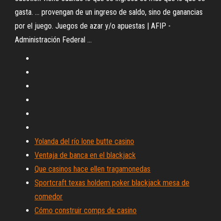
gasta. ... provengan de un ingreso de saldo, sino de ganancias
por el juego. Juegos de azar y/o apuestas | AFIP -
Administración Federal ...
Yolanda del río lone butte casino
Ventaja de banca en el blackjack
Que casinos hace ellen tragamonedas
Sportcraft texas holdem poker blackjack mesa de
comedor
Cómo construir comps de casino