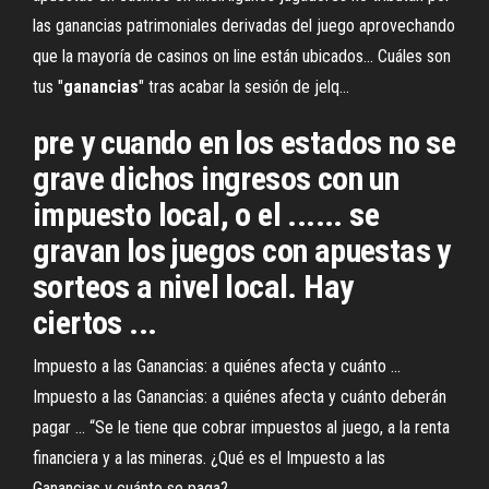
las ganancias patrimoniales derivadas del juego aprovechando
que la mayoría de casinos on line están ubicados... Cuáles son
tus "
ganancias
" tras acabar la sesión de jelq…
pre y cuando en los estados no se
grave dichos ingresos con un
impuesto local, o el ...... se
gravan los juegos con apuestas y
sorteos a nivel local. Hay
ciertos ...
Impuesto a las Ganancias: a quiénes afecta y cuánto ...
Impuesto a las Ganancias: a quiénes afecta y cuánto deberán
pagar ... “Se le tiene que cobrar impuestos al juego, a la renta
financiera y a las mineras. ¿Qué es el Impuesto a las
Ganancias y cuánto se paga?