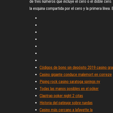
de tres números que incluye el cero o el doble cero. 
la esquina compartida por el cero y la primera lí
Códigos de bono sin depósito 2019 casino gr
Casino gigante conduce malemort en correze
Piping rock casino saratoga springs ny
Todas las manos posibles en el póker
Claptrap poker night 2 citas
Historia del patinaje sobre ruedas
Casino más cercano a lafayette la