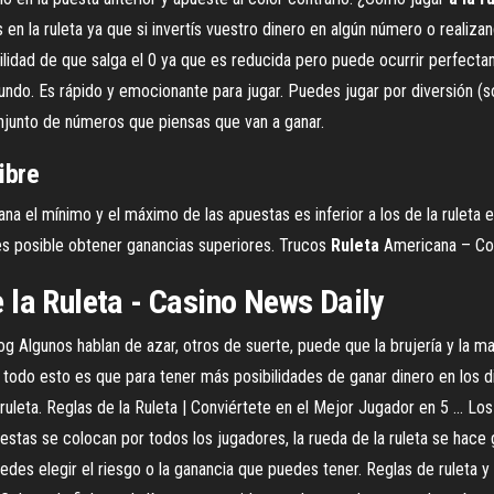
en la ruleta ya que si invertís vuestro dinero en algún número o realizand
ibilidad de que salga el 0 ya que es reducida pero puede ocurrir perfec
ndo. Es rápido y emocionante para jugar. Puedes jugar por diversión (sól
njunto de números que piensas que van a ganar.
ibre
ana el mínimo y el máximo de las apuestas es inferior a los de la ruleta 
es posible obtener ganancias superiores.
Trucos
Ruleta
Americana – Con
 la Ruleta - Casino News Daily
og Algunos hablan de azar, otros de suerte, puede que la brujería y la 
en todo esto es que para tener más posibilidades de ganar dinero en los di
uleta. Reglas de la Ruleta | Conviértete en el Mejor Jugador en 5 ... 
stas se colocan por todos los jugadores, la rueda de la ruleta se hace gi
edes elegir el riesgo o la ganancia que puedes tener. Reglas de ruleta y