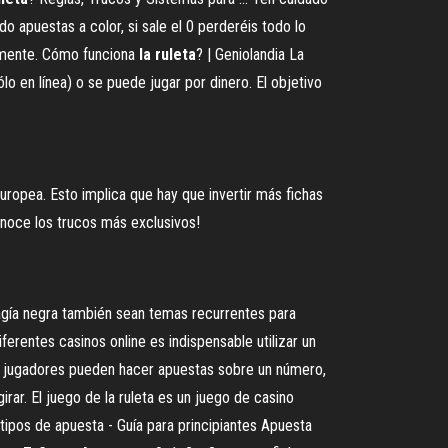
o apuestas a color, si sale el 0 perderéis todo lo
tamente. Cómo funciona
la
ruleta
? | Geniolandia La
o en línea) o se puede jugar por dinero. El objetivo
europea. Esto implica que hay que invertir más fichas
oce los trucos más exclusivos!
magía negra también sean temas recurrentes para
ferentes casinos online es indispensable utilizar un
Los jugadores pueden hacer apuestas sobre un número,
rar. El juego de la ruleta es un juego de casino
 tipos de apuesta - Guía para principiantes Apuesta