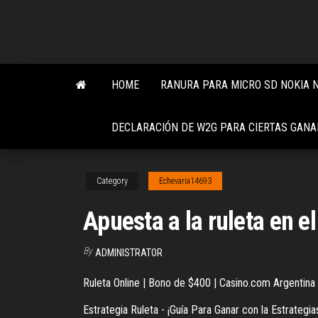
Skip
to
the
content
HOME
RANURA PARA MICRO SD NOKIA 
DECLARACIÓN DE W2G PARA CIERTAS GANA
Category
Echevaria14693
Apuesta a la ruleta en e
By
ADMINISTRATOR
Ruleta Online | Bono de $400 | Casino.com Argentina
Estrategia Ruleta - ¡Guía Para Ganar con la Estrategias