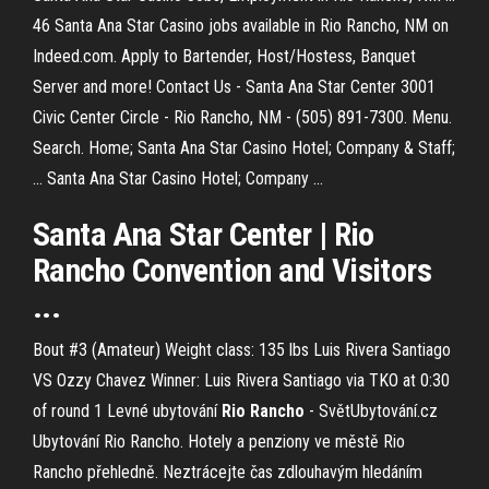
46 Santa Ana Star Casino jobs available in Rio Rancho, NM on
Indeed.com. Apply to Bartender, Host/Hostess, Banquet
Server and more! Contact Us - Santa Ana Star Center 3001
Civic Center Circle - Rio Rancho, NM - (505) 891-7300. Menu.
Search. Home; Santa Ana Star Casino Hotel; Company & Staff;
... Santa Ana Star Casino Hotel; Company ...
Santa Ana Star Center | Rio
Rancho Convention and Visitors
...
Bout #3 (Amateur) Weight class: 135 lbs Luis Rivera Santiago
VS Ozzy Chavez Winner: Luis Rivera Santiago via TKO at 0:30
of round 1
Levné ubytování
Rio Rancho
- SvětUbytování.cz
Ubytování Rio Rancho. Hotely a penziony ve městě Rio
Rancho přehledně. Neztrácejte čas zdlouhavým hledáním