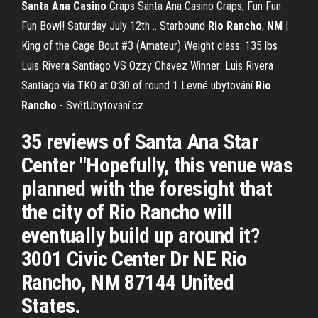
Santa Ana
Casino
Craps
Santa Ana Casino Craps; Fun Fun
Fun Bowl! Saturday July 12th ..
Starbound
Rio Rancho
,
NM
|
King of the Cage
Bout #3 (Amateur) Weight class: 135 lbs
Luis Rivera Santiago VS Ozzy Chavez Winner: Luis Rivera
Santiago via TKO at 0:30 of round 1
Levné ubytování
Rio
Rancho
- SvětUbytování.cz
35 reviews of Santa Ana Star
Center "Hopefully, this venue was
planned with the foresight that
the city of Rio Rancho will
eventually build up around it?
3001 Civic Center Dr NE Rio
Rancho, NM 87144 United
States.