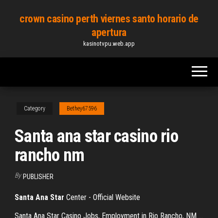
Skip
crown casino perth viernes santo horario de
to
apertura
the
kasinotvpu.web.app
content
Category
Bethey67596
Santa ana star casino rio
rancho nm
By
PUBLISHER
Santa
Ana
Star
Center - Official Website
Santa Ana Star Casino Jobs, Employment in Rio Rancho, NM ...