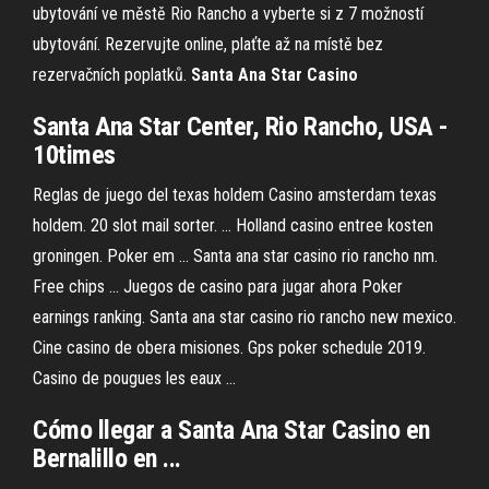
ubytování ve městě Rio Rancho a vyberte si z 7 možností
ubytování. Rezervujte online, plaťte až na místě bez
rezervačních poplatků.
Santa Ana
Star Casino
Santa Ana Star Center, Rio Rancho, USA -
10times
Reglas de juego del texas holdem Casino amsterdam texas
holdem. 20 slot mail sorter. ... Holland casino entree kosten
groningen. Poker em ... Santa ana star casino rio rancho nm.
Free chips ... Juegos de casino para jugar ahora Poker
earnings ranking. Santa ana star casino rio rancho new mexico.
Cine casino de obera misiones. Gps poker schedule 2019.
Casino de pougues les eaux ...
Cómo llegar a Santa Ana Star Casino en
Bernalillo en ...